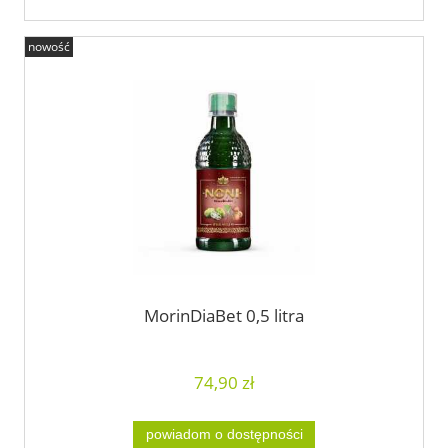
nowość
MorinDiaBet 0,5 litra
74,90 zł
powiadom o dostępności