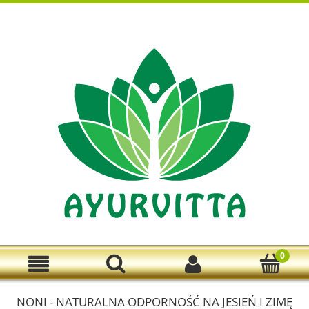
Zarejestruj się
Zaloguj się
NONI - NATURALNA ODPORNOŚĆ NA JESIEŃ I ZIMĘ